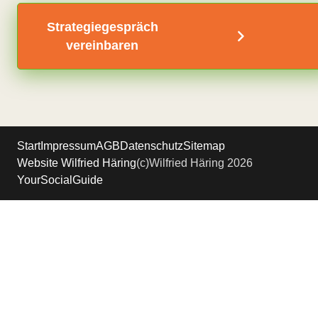
Strategiegespräch
vereinbaren
Start
Impressum
AGB
Datenschutz
Sitemap
Website Wilfried Häring
(c)Wilfried Häring 2026
YourSocialGuide